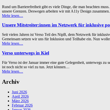
Sprache”
Rund um Barrierefreiheit gibt es viele Dinge, die man beachten muss
unsere Grenzen. Deswegen arbeiten wir mit A11y Design zusamme
“Über
Mehr lesen
…
unsere
Zusammenarbeit
Unsere Mitstreiter:innen im Netzwerk für inklusive po
mit
A11y
Seit vielen Jahren ist Verso Teil des NipB, dem Netzwerk für inklus
Design”
Gemeinsam setzen wir uns für Inklusion und Teilhabe ein. Nun woll
“Unsere
Mehr lesen
…
Mitstreiter:innen
im
Verso unterwegs in Kiel
Netzwerk
für
Für Verso ist der Januar immer eine gute Gelegenheit, unterwegs zu 
inklusive
ist noch nicht so viel zu tun. Jetzt können…
politische
“Verso
Mehr lesen
…
Bildung”
unterwegs
in
Archiv
Kiel”
Juni 2026
April 2026
März 2026
Februar 2026
Januar 2026