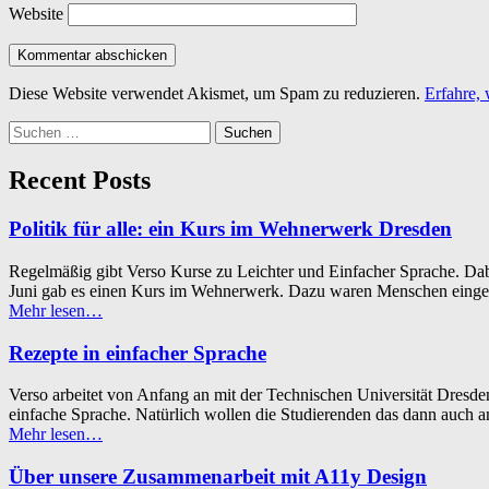
Website
Diese Website verwendet Akismet, um Spam zu reduzieren.
Erfahre,
Suchen
nach:
Recent Posts
Politik für alle: ein Kurs im Wehnerwerk Dresden
Regelmäßig gibt Verso Kurse zu Leichter und Einfacher Sprache. Dabe
Juni gab es einen Kurs im Wehnerwerk. Dazu waren Menschen eingel
“Politik
Mehr lesen
…
für
alle:
Rezepte in einfacher Sprache
ein
Kurs
Verso arbeitet von Anfang an mit der Technischen Universität Dres
im
einfache Sprache. Natürlich wollen die Studierenden das dann auc
Wehnerwerk
“Rezepte
Mehr lesen
…
Dresden”
in
einfacher
Über unsere Zusammenarbeit mit A11y Design