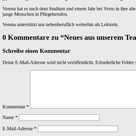
Verena hat es nach dem Studium und einem Jahr bei Verso in ihre alt
junge Menschen in Pflegeberufen.
Verena unterstützt uns nebenberuflich weiterhin als Lektorin.
Skip
0 Kommentare zu “
Neues aus unserem Te
back
to
Schreibe einen Kommentar
main
navigation
Deine E-Mail-Adresse wird nicht veröffentlicht.
Erforderliche Felder 
Kommentar
*
Name
*
E-Mail-Adresse
*