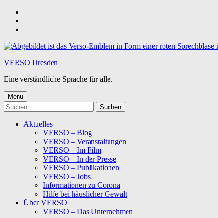
Skip
to
Skip
main
to
Skip
navigation
main
to
content
footer
VERSO Dresden
Eine verständliche Sprache für alle.
Menu
Suchen
nach:
Aktuelles
VERSO – Blog
VERSO – Veranstaltungen
VERSO – Im Film
VERSO – In der Presse
VERSO – Publikationen
VERSO – Jobs
Informationen zu Corona
Hilfe bei häuslicher Gewalt
Über VERSO
VERSO – Das Unternehmen