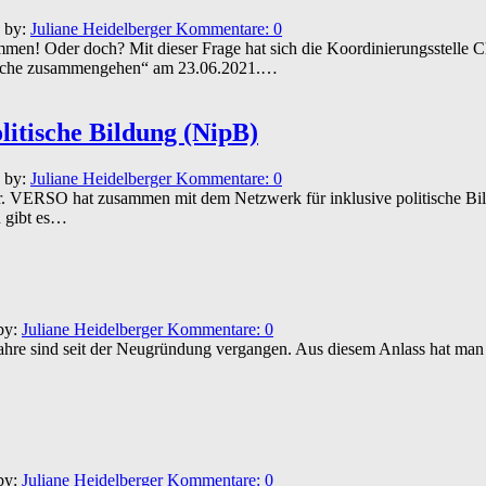
n by:
Juliane Heidelberger
Kommentare:
0
ammen! Oder doch? Mit dieser Frage hat sich die Koordinierungsstelle 
Sprache zusammengehen“ am 23.06.2021.…
litische Bildung (NipB)
n by:
Juliane Heidelberger
Kommentare:
0
r. VERSO hat zusammen mit dem Netzwerk für inklusive politische Bil
n gibt es…
by:
Juliane Heidelberger
Kommentare:
0
Jahre sind seit der Neugründung vergangen. Aus diesem Anlass hat ma
by:
Juliane Heidelberger
Kommentare:
0