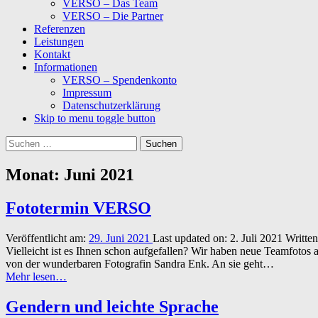
VERSO – Das Team
VERSO – Die Partner
Referenzen
Leistungen
Kontakt
Informationen
VERSO – Spendenkonto
Impressum
Datenschutzerklärung
Skip to menu toggle button
Suchen
nach:
Monat:
Juni 2021
Fototermin VERSO
Veröffentlicht am:
29. Juni 2021
Last updated on:
2. Juli 2021
Writte
Vielleicht ist es Ihnen schon aufgefallen? Wir haben neue Teamfotos 
von der wunderbaren Fotografin Sandra Enk. An sie geht…
“Fototermin
Mehr lesen
…
VERSO”
Gendern und leichte Sprache