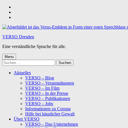
Skip
to
Skip
main
to
Skip
navigation
main
to
content
footer
VERSO Dresden
Eine verständliche Sprache für alle.
Menu
Suchen
nach:
Aktuelles
VERSO – Blog
VERSO – Veranstaltungen
VERSO – Im Film
VERSO – In der Presse
VERSO – Publikationen
VERSO – Jobs
Informationen zu Corona
Hilfe bei häuslicher Gewalt
Über VERSO
VERSO – Das Unternehmen