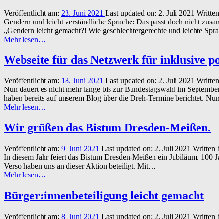
Veröffentlicht am:
23. Juni 2021
Last updated on:
2. Juli 2021
Writte
Gendern und leicht verständliche Sprache: Das passt doch nicht zus
„Gendern leicht gemacht?! Wie geschlechtergerechte und leichte 
“Gendern
Mehr lesen
…
und
leichte
Webseite für das Netzwerk für inklusive po
Sprache”
Veröffentlicht am:
18. Juni 2021
Last updated on:
2. Juli 2021
Writte
Nun dauert es nicht mehr lange bis zur Bundestagswahl im Septembe
haben bereits auf unserem Blog über die Dreh-Termine berichtet. Nu
“Webseite
Mehr lesen
…
für
das
Wir grüßen das Bistum Dresden-Meißen.
Netzwerk
für
Veröffentlicht am:
9. Juni 2021
Last updated on:
2. Juli 2021
Written 
inklusive
In diesem Jahr feiert das Bistum Dresden-Meißen ein Jubiläum. 100 
politische
Verso haben uns an dieser Aktion beteiligt. Mit…
Bildung
“Wir
Mehr lesen
…
(NipB)”
grüßen
das
Bürger:innenbeteiligung leicht gemacht
Bistum
Dresden-
Veröffentlicht am:
8. Juni 2021
Last updated on:
2. Juli 2021
Written 
Meißen.”