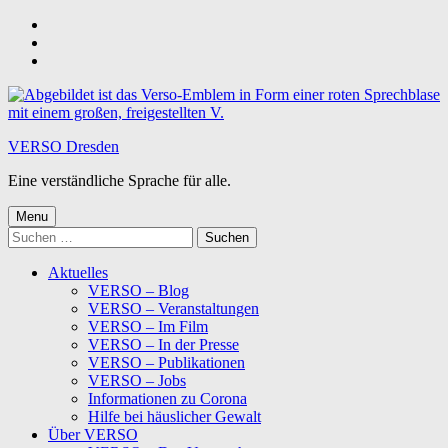
Skip
to
Skip
main
to
Skip
navigation
main
to
content
footer
VERSO Dresden
Eine verständliche Sprache für alle.
Menu
Suchen
nach:
Aktuelles
VERSO – Blog
VERSO – Veranstaltungen
VERSO – Im Film
VERSO – In der Presse
VERSO – Publikationen
VERSO – Jobs
Informationen zu Corona
Hilfe bei häuslicher Gewalt
Über VERSO