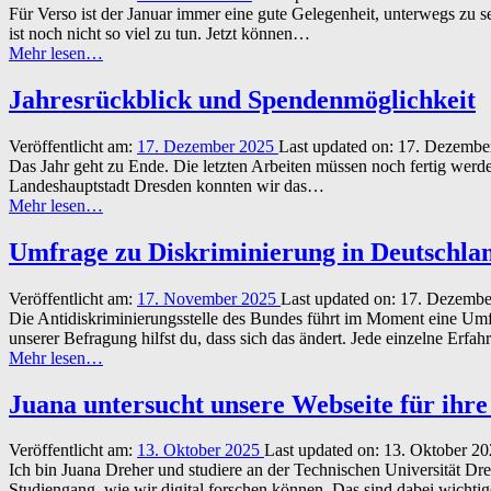
Für Verso ist der Januar immer eine gute Gelegenheit, unterwegs zu 
politische
ist noch nicht so viel zu tun. Jetzt können…
Bildung”
“Verso
Mehr lesen
…
unterwegs
in
Jahresrückblick und Spendenmöglichkeit
Kiel”
Veröffentlicht am:
17. Dezember 2025
Last updated on:
17. Dezembe
Das Jahr geht zu Ende. Die letzten Arbeiten müssen noch fertig werd
Landeshauptstadt Dresden konnten wir das…
“Jahresrückblick
Mehr lesen
…
und
Spendenmöglichkeit”
Umfrage zu Diskriminierung in Deutschla
Veröffentlicht am:
17. November 2025
Last updated on:
17. Dezemb
Die Antidiskriminierungsstelle des Bundes führt im Moment eine Umfra
unserer Befragung hilfst du, dass sich das ändert. Jede einzelne Erfah
“Umfrage
Mehr lesen
…
zu
Diskriminierung
Juana untersucht unsere Webseite für ihre
in
Deutschland.”
Veröffentlicht am:
13. Oktober 2025
Last updated on:
13. Oktober 2
Ich bin Juana Dreher und studiere an der Technischen Universität Dr
Studiengang, wie wir digital forschen können. Das sind dabei wichtig