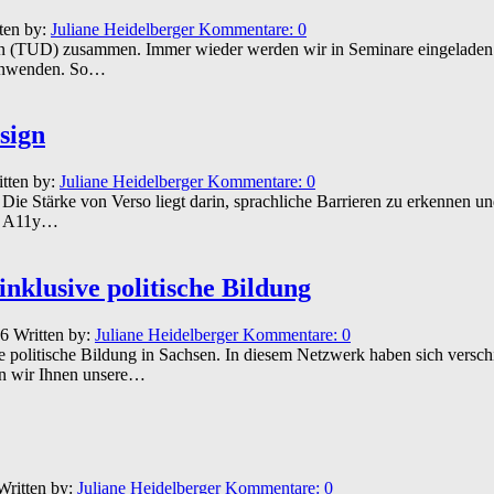
ten by:
Juliane Heidelberger
Kommentare:
0
den (TUD) zusammen. Immer wieder werden wir in Seminare eingeladen.
h anwenden. So…
sign
itten by:
Juliane Heidelberger
Kommentare:
0
. Die Stärke von Verso liegt darin, sprachliche Barrieren zu erkenne
n. A11y…
nklusive politische Bildung
26
Written by:
Juliane Heidelberger
Kommentare:
0
ive politische Bildung in Sachsen. In diesem Netzwerk haben sich vers
en wir Ihnen unsere…
Written by:
Juliane Heidelberger
Kommentare:
0