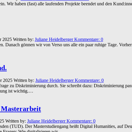
sein. Wir haben (fast) alle laufenden Projekte beendet und den Kund:in
r 2025
Written by:
Juliane Heidelberger
Kommentare:
0
en. Danach gönnen wir von Verso uns alle ein paar ruhige Tage. Vorher 
nd.
er 2025
Written by:
Juliane Heidelberger
Kommentare:
0
ge zu Diskriminierung durch. Sie schreibt dazu: Diskriminierung passier
rung ist wichtig.…
 Masterarbeit
025
Written by:
Juliane Heidelberger
Kommentare:
0
esden (TUD). Der Masterstudiengang heißt Digital Humanities, auf Deut
e Fragen: Wie digitalisieren wir…