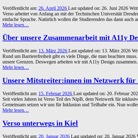
Kurs
Veröffentlicht am:
26. April 2026
Last updated on:
26. Juni 2026
Writ
im
Verso arbeitet von Anfang an mit der Technischen Universität Dres
Wehnerwerk
einfache Sprache. Natürlich wollen die Studierenden das dann auc
Dresden”
“Rezepte
Mehr lesen
…
in
einfacher
Über unsere Zusammenarbeit mit A11y De
Sprache”
Veröffentlicht am:
13. März 2026
Last updated on:
13. März 2026
Wr
Rund um Barrierefreiheit gibt es viele Dinge, die man beachten muss
unsere Grenzen. Deswegen arbeiten wir mit A11y Design zusamme
“Über
Mehr lesen
…
unsere
Zusammenarbeit
Unsere Mitstreiter:innen im Netzwerk für i
mit
A11y
Veröffentlicht am:
15. Februar 2026
Last updated on:
20. Februar 20
Design”
Seit vielen Jahren ist Verso Teil des NipB, dem Netzwerk für inklus
Gemeinsam setzen wir uns für Inklusion und Teilhabe ein. Nun woll
“Unsere
Mehr lesen
…
Mitstreiter:innen
im
Verso unterwegs in Kiel
Netzwerk
für
Veröffentlicht am:
20. Januar 2026
Last updated on:
20. Januar 2026
inklusive