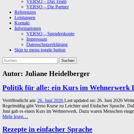
VERSO – Das Team
VERSO – Die Partner
Referenzen
Leistungen
Kontakt
Informationen
VERSO – Spendenkonto
Impressum
Datenschutzerklärung
Skip to menu toggle button
Suchen
nach:
Autor:
Juliane Heidelberger
Politik für alle: ein Kurs im Wehnerwerk
Veröffentlicht am:
26. Juni 2026
Last updated on:
26. Juni 2026
Writt
Regelmäßig gibt Verso Kurse zu Leichter und Einfacher Sprache. Dabe
Juni gab es einen Kurs im Wehnerwerk. Dazu waren Menschen eingel
“Politik
Mehr lesen
…
für
alle:
Rezepte in einfacher Sprache
ein