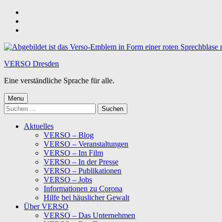
Skip
to
Skip
main
to
Skip
navigation
main
to
content
footer
VERSO Dresden
Eine verständliche Sprache für alle.
Menu
Suchen
nach:
Aktuelles
VERSO – Blog
VERSO – Veranstaltungen
VERSO – Im Film
VERSO – In der Presse
VERSO – Publikationen
VERSO – Jobs
Informationen zu Corona
Hilfe bei häuslicher Gewalt
Über VERSO
VERSO – Das Unternehmen