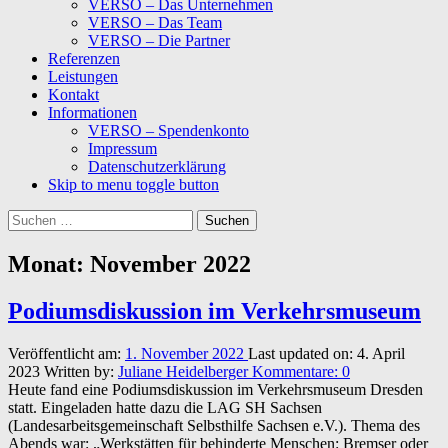
VERSO – Das Unternehmen
VERSO – Das Team
VERSO – Die Partner
Referenzen
Leistungen
Kontakt
Informationen
VERSO – Spendenkonto
Impressum
Datenschutzerklärung
Skip to menu toggle button
Suchen
nach:
Monat:
November 2022
Podiumsdiskussion im Verkehrsmuseum
Veröffentlicht am:
1. November 2022
Last updated on:
4. April
2023
Written by:
Juliane Heidelberger
Kommentare:
0
Heute fand eine Podiumsdiskussion im Verkehrsmuseum Dresden
statt. Eingeladen hatte dazu die LAG SH Sachsen
(Landesarbeitsgemeinschaft Selbsthilfe Sachsen e.V.). Thema des
Abends war: „Werkstätten für behinderte Menschen: Bremser oder