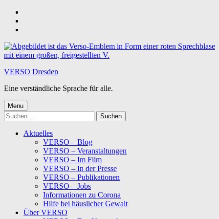
Skip
to
Skip
main
to
Skip
navigation
main
to
content
footer
VERSO Dresden
Eine verständliche Sprache für alle.
Menu
Suchen
nach:
Aktuelles
VERSO – Blog
VERSO – Veranstaltungen
VERSO – Im Film
VERSO – In der Presse
VERSO – Publikationen
VERSO – Jobs
Informationen zu Corona
Hilfe bei häuslicher Gewalt
Über VERSO