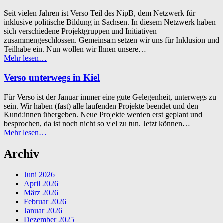
Design”
Seit vielen Jahren ist Verso Teil des NipB, dem Netzwerk für
inklusive politische Bildung in Sachsen. In diesem Netzwerk haben
sich verschiedene Projektgruppen und Initiativen
zusammengeschlossen. Gemeinsam setzen wir uns für Inklusion und
Teilhabe ein. Nun wollen wir Ihnen unsere…
“Unsere
Mehr lesen
…
Mitstreiter:innen
im
Verso unterwegs in Kiel
Netzwerk
für
Für Verso ist der Januar immer eine gute Gelegenheit, unterwegs zu
inklusive
sein. Wir haben (fast) alle laufenden Projekte beendet und den
politische
Kund:innen übergeben. Neue Projekte werden erst geplant und
Bildung”
besprochen, da ist noch nicht so viel zu tun. Jetzt können…
“Verso
Mehr lesen
…
unterwegs
in
Archiv
Kiel”
Juni 2026
April 2026
März 2026
Februar 2026
Januar 2026
Dezember 2025