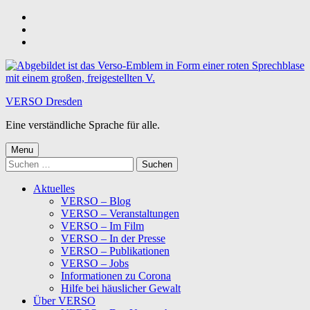
Skip
to
Skip
main
to
Skip
navigation
main
to
content
footer
VERSO Dresden
Eine verständliche Sprache für alle.
Menu
Suchen
nach:
Aktuelles
VERSO – Blog
VERSO – Veranstaltungen
VERSO – Im Film
VERSO – In der Presse
VERSO – Publikationen
VERSO – Jobs
Informationen zu Corona
Hilfe bei häuslicher Gewalt
Über VERSO