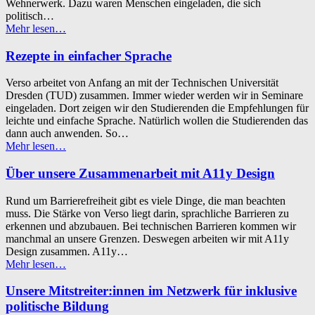
Wehnerwerk. Dazu waren Menschen eingeladen, die sich
politisch…
“Politik
Mehr lesen
…
für
alle:
Rezepte in einfacher Sprache
ein
Kurs
Verso arbeitet von Anfang an mit der Technischen Universität
im
Dresden (TUD) zusammen. Immer wieder werden wir in Seminare
Wehnerwerk
eingeladen. Dort zeigen wir den Studierenden die Empfehlungen für
Dresden”
leichte und einfache Sprache. Natürlich wollen die Studierenden das
dann auch anwenden. So…
“Rezepte
Mehr lesen
…
in
einfacher
Über unsere Zusammenarbeit mit A11y Design
Sprache”
Rund um Barrierefreiheit gibt es viele Dinge, die man beachten
muss. Die Stärke von Verso liegt darin, sprachliche Barrieren zu
erkennen und abzubauen. Bei technischen Barrieren kommen wir
manchmal an unsere Grenzen. Deswegen arbeiten wir mit A11y
Design zusammen. A11y…
“Über
Mehr lesen
…
unsere
Zusammenarbeit
Unsere Mitstreiter:innen im Netzwerk für inklusive
mit
politische Bildung
A11y