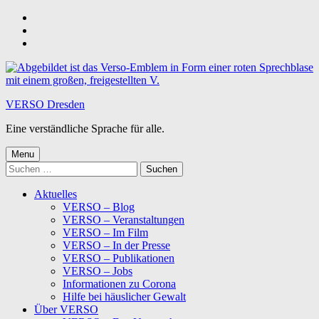
Skip
to
Skip
main
to
Skip
navigation
main
to
content
footer
VERSO Dresden
Eine verständliche Sprache für alle.
Menu
Suchen
nach:
Aktuelles
VERSO – Blog
VERSO – Veranstaltungen
VERSO – Im Film
VERSO – In der Presse
VERSO – Publikationen
VERSO – Jobs
Informationen zu Corona
Hilfe bei häuslicher Gewalt
Über VERSO