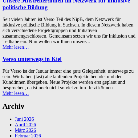
Unsere Mitstreiter:innen im Netzwerk für inklusive
mit
politische Bildung
A11y
Design”
Seit vielen Jahren ist Verso Teil des NipB, dem Netzwerk für
inklusive politische Bildung in Sachsen. In diesem Netzwerk haben
sich verschiedene Projektgruppen und Initiativen
zusammengeschlossen. Gemeinsam setzen wir uns für Inklusion und
Teilhabe ein. Nun wollen wir Ihnen unsere…
“Unsere
Mehr lesen
…
Mitstreiter:innen
im
Verso unterwegs in Kiel
Netzwerk
für
Für Verso ist der Januar immer eine gute Gelegenheit, unterwegs zu
inklusive
sein. Wir haben (fast) alle laufenden Projekte beendet und den
politische
Kund:innen übergeben. Neue Projekte werden erst geplant und
Bildung”
besprochen, da ist noch nicht so viel zu tun. Jetzt können…
“Verso
Mehr lesen
…
unterwegs
in
Archiv
Kiel”
Juni 2026
April 2026
März 2026
Februar 2026