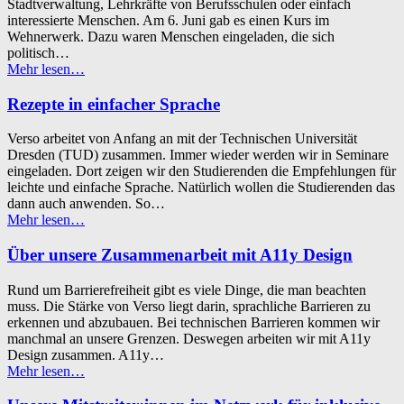
Stadtverwaltung, Lehrkräfte von Berufsschulen oder einfach
interessierte Menschen. Am 6. Juni gab es einen Kurs im
Wehnerwerk. Dazu waren Menschen eingeladen, die sich
politisch…
“Politik
Mehr lesen
…
für
alle:
Rezepte in einfacher Sprache
ein
Kurs
Verso arbeitet von Anfang an mit der Technischen Universität
im
Dresden (TUD) zusammen. Immer wieder werden wir in Seminare
Wehnerwerk
eingeladen. Dort zeigen wir den Studierenden die Empfehlungen für
Dresden”
leichte und einfache Sprache. Natürlich wollen die Studierenden das
dann auch anwenden. So…
“Rezepte
Mehr lesen
…
in
einfacher
Über unsere Zusammenarbeit mit A11y Design
Sprache”
Rund um Barrierefreiheit gibt es viele Dinge, die man beachten
muss. Die Stärke von Verso liegt darin, sprachliche Barrieren zu
erkennen und abzubauen. Bei technischen Barrieren kommen wir
manchmal an unsere Grenzen. Deswegen arbeiten wir mit A11y
Design zusammen. A11y…
“Über
Mehr lesen
…
unsere
Zusammenarbeit