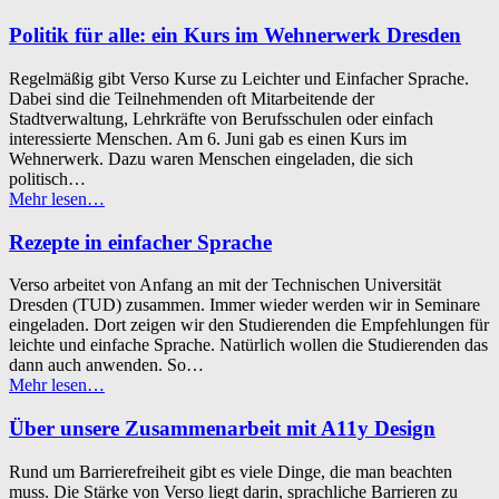
Politik für alle: ein Kurs im Wehnerwerk Dresden
Regelmäßig gibt Verso Kurse zu Leichter und Einfacher Sprache.
Dabei sind die Teilnehmenden oft Mitarbeitende der
Stadtverwaltung, Lehrkräfte von Berufsschulen oder einfach
interessierte Menschen. Am 6. Juni gab es einen Kurs im
Wehnerwerk. Dazu waren Menschen eingeladen, die sich
politisch…
“Politik
Mehr lesen
…
für
alle:
Rezepte in einfacher Sprache
ein
Kurs
Verso arbeitet von Anfang an mit der Technischen Universität
im
Dresden (TUD) zusammen. Immer wieder werden wir in Seminare
Wehnerwerk
eingeladen. Dort zeigen wir den Studierenden die Empfehlungen für
Dresden”
leichte und einfache Sprache. Natürlich wollen die Studierenden das
dann auch anwenden. So…
“Rezepte
Mehr lesen
…
in
einfacher
Über unsere Zusammenarbeit mit A11y Design
Sprache”
Rund um Barrierefreiheit gibt es viele Dinge, die man beachten
muss. Die Stärke von Verso liegt darin, sprachliche Barrieren zu