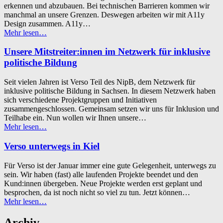
erkennen und abzubauen. Bei technischen Barrieren kommen wir
manchmal an unsere Grenzen. Deswegen arbeiten wir mit A11y
Design zusammen. A11y…
“Über
Mehr lesen
…
unsere
Zusammenarbeit
Unsere Mitstreiter:innen im Netzwerk für inklusive
mit
politische Bildung
A11y
Design”
Seit vielen Jahren ist Verso Teil des NipB, dem Netzwerk für
inklusive politische Bildung in Sachsen. In diesem Netzwerk haben
sich verschiedene Projektgruppen und Initiativen
zusammengeschlossen. Gemeinsam setzen wir uns für Inklusion und
Teilhabe ein. Nun wollen wir Ihnen unsere…
“Unsere
Mehr lesen
…
Mitstreiter:innen
im
Verso unterwegs in Kiel
Netzwerk
für
Für Verso ist der Januar immer eine gute Gelegenheit, unterwegs zu
inklusive
sein. Wir haben (fast) alle laufenden Projekte beendet und den
politische
Kund:innen übergeben. Neue Projekte werden erst geplant und
Bildung”
besprochen, da ist noch nicht so viel zu tun. Jetzt können…
“Verso
Mehr lesen
…
unterwegs
in
Archiv