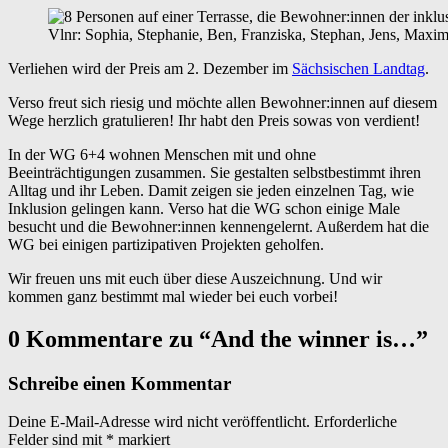
Vlnr: Sophia, Stephanie, Ben, Franziska, Stephan, Jens, Ma
Verliehen wird der Preis am 2. Dezember im
Sächsischen Landtag
.
Verso freut sich riesig und möchte allen Bewohner:innen auf diesem
Wege herzlich gratulieren! Ihr habt den Preis sowas von verdient!
In der WG 6+4 wohnen Menschen mit und ohne
Beeinträchtigungen zusammen. Sie gestalten selbstbestimmt ihren
Alltag und ihr Leben. Damit zeigen sie jeden einzelnen Tag, wie
Inklusion gelingen kann. Verso hat die WG schon einige Male
besucht und die Bewohner:innen kennengelernt. Außerdem hat die
WG bei einigen partizipativen Projekten geholfen.
Wir freuen uns mit euch über diese Auszeichnung. Und wir
kommen ganz bestimmt mal wieder bei euch vorbei!
Skip
0 Kommentare zu “
And the winner is…
”
back
to
Schreibe einen Kommentar
main
navigation
Deine E-Mail-Adresse wird nicht veröffentlicht.
Erforderliche
Felder sind mit
*
markiert