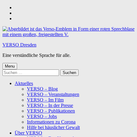
Skip
to
Skip
main
to
Skip
navigation
main
to
content
footer
VERSO Dresden
Eine verständliche Sprache für alle.
Menu
Suchen
nach:
Aktuelles
VERSO – Blog
VERSO – Veranstaltungen
VERSO – Im Film
VERSO – In der Presse
VERSO – Publikationen
VERSO – Jobs
Informationen zu Corona
Hilfe bei häuslicher Gewalt
Über VERSO