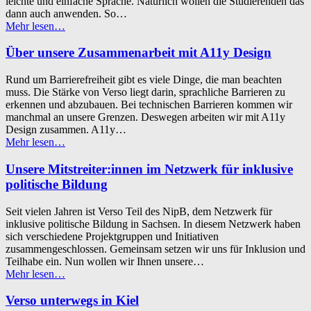
leichte und einfache Sprache. Natürlich wollen die Studierenden das
dann auch anwenden. So…
“Rezepte
Mehr lesen
…
in
einfacher
Über unsere Zusammenarbeit mit A11y Design
Sprache”
Rund um Barrierefreiheit gibt es viele Dinge, die man beachten
muss. Die Stärke von Verso liegt darin, sprachliche Barrieren zu
erkennen und abzubauen. Bei technischen Barrieren kommen wir
manchmal an unsere Grenzen. Deswegen arbeiten wir mit A11y
Design zusammen. A11y…
“Über
Mehr lesen
…
unsere
Zusammenarbeit
Unsere Mitstreiter:innen im Netzwerk für inklusive
mit
politische Bildung
A11y
Design”
Seit vielen Jahren ist Verso Teil des NipB, dem Netzwerk für
inklusive politische Bildung in Sachsen. In diesem Netzwerk haben
sich verschiedene Projektgruppen und Initiativen
zusammengeschlossen. Gemeinsam setzen wir uns für Inklusion und
Teilhabe ein. Nun wollen wir Ihnen unsere…
“Unsere
Mehr lesen
…
Mitstreiter:innen
im
Verso unterwegs in Kiel
Netzwerk