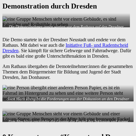
Demonstration durch Dresden
Die Demoteilnehmer:innen warten vor dem Rathaus auf den Dresdner
Baubürgermeister.
Die Demo startete in der Dresdner Neustadt und endete vor dem
Rathaus. Mit dabei war auch die
Initiative Fuß- und Radentscheid
Dresden
. Sie kämpft für sichere Gehwege und Fahrradwege. Dafür
gibt es bald eine große Unterschriftenaktion in Dresden.
Am Rathaus übergaben die Demoteilnehmer:innen die gesammelten
Themen dem Bürgermeister für Bildung und Jugend der Stadt
Dresden, Jan Donhauser.
Sven Marx übergibt die Forderungen aus der Diskussion an den Dresdner
Bildungsbürgermeister Jan Donhauser
Zum Abschluss entzündet die Gruppe die Fackel der Inklusion und nimmt
sie weiter auf die Reise
Skip