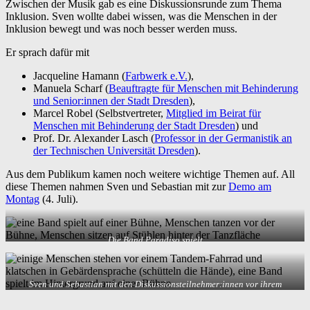
Zwischen der Musik gab es eine Diskussionsrunde zum Thema
Inklusion. Sven wollte dabei wissen, was die Menschen in der
Inklusion bewegt und was noch besser werden muss.
Er sprach dafür mit
Jacqueline Hamann (
Farbwerk e.V.
),
Manuela Scharf (
Beauftragte für Menschen mit Behinderung
und Senior:innen der Stadt Dresden
),
Marcel Robel (Selbstvertreter,
Mitglied im Beirat für
Menschen mit Behinderung der Stadt Dresden
) und
Prof. Dr. Alexander Lasch (
Professor in der Germanistik an
der Technischen Universität Dresden
).
Aus dem Publikum kamen noch weitere wichtige Themen auf. All
diese Themen nahmen Sven und Sebastian mit zur
Demo am
Montag
(4. Juli).
Die Band Paradiso spielt
Sven und Sebastian mit den Diskussionsteilnehmer:innen vor ihrem
Tandem-Fahrrad, sie klatschen in Gebärdensprache, indem sie beide Hände
schütteln