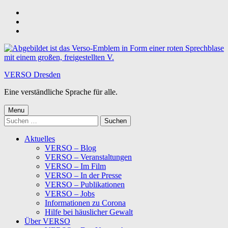
Skip
to
Skip
main
to
Skip
navigation
main
to
content
footer
VERSO Dresden
Eine verständliche Sprache für alle.
Menu
Suchen
nach:
Aktuelles
VERSO – Blog
VERSO – Veranstaltungen
VERSO – Im Film
VERSO – In der Presse
VERSO – Publikationen
VERSO – Jobs
Informationen zu Corona
Hilfe bei häuslicher Gewalt
Über VERSO