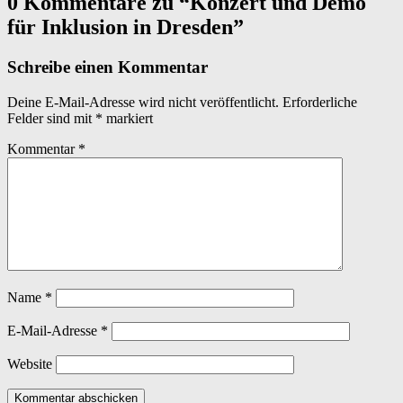
0 Kommentare zu “
Konzert und Demo
back
für Inklusion in Dresden
”
to
main
navigation
Schreibe einen Kommentar
Deine E-Mail-Adresse wird nicht veröffentlicht.
Erforderliche
Felder sind mit
*
markiert
Kommentar
*
Name
*
E-Mail-Adresse
*
Website