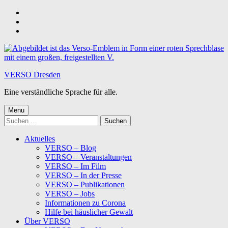
Skip
to
Skip
main
to
Skip
navigation
main
to
content
footer
VERSO Dresden
Eine verständliche Sprache für alle.
Menu
Suchen
nach:
Aktuelles
VERSO – Blog
VERSO – Veranstaltungen
VERSO – Im Film
VERSO – In der Presse
VERSO – Publikationen
VERSO – Jobs
Informationen zu Corona
Hilfe bei häuslicher Gewalt
Über VERSO