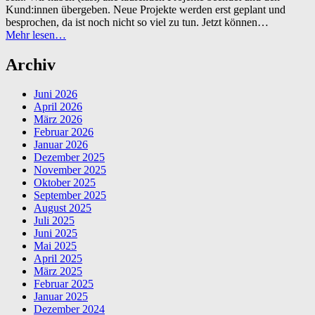
politische
Kund:innen übergeben. Neue Projekte werden erst geplant und
Bildung”
besprochen, da ist noch nicht so viel zu tun. Jetzt können…
“Verso
Mehr lesen
…
unterwegs
in
Archiv
Kiel”
Juni 2026
April 2026
März 2026
Februar 2026
Januar 2026
Dezember 2025
November 2025
Oktober 2025
September 2025
August 2025
Juli 2025
Juni 2025
Mai 2025
April 2025
März 2025
Februar 2025
Januar 2025
Dezember 2024