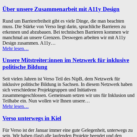
in
einfacher
Über unsere Zusammenarbeit mit A11y Design
Sprache”
Rund um Barrierefreiheit gibt es viele Dinge, die man beachten
muss. Die Stärke von Verso liegt darin, sprachliche Barrieren zu
erkennen und abzubauen. Bei technischen Barrieren kommen wir
manchmal an unsere Grenzen. Deswegen arbeiten wir mit A11y
Design zusammen. A11y…
“Über
Mehr lesen
…
unsere
Zusammenarbeit
Unsere Mitstreiter:innen im Netzwerk für inklusive
mit
politische Bildung
A11y
Design”
Seit vielen Jahren ist Verso Teil des NipB, dem Netzwerk für
inklusive politische Bildung in Sachsen. In diesem Netzwerk haben
sich verschiedene Projektgruppen und Initiativen
zusammengeschlossen. Gemeinsam setzen wir uns für Inklusion und
Teilhabe ein. Nun wollen wir Ihnen unsere…
“Unsere
Mehr lesen
…
Mitstreiter:innen
im
Verso unterwegs in Kiel
Netzwerk
für
Für Verso ist der Januar immer eine gute Gelegenheit, unterwegs zu
inklusive
sein. Wir haben (fast) alle laufenden Projekte beendet und den