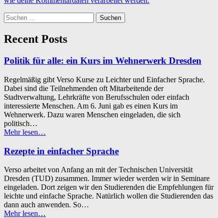
wie deine Kommentardaten verarbeitet werden.
Suchen
nach:
Recent Posts
Politik für alle: ein Kurs im Wehnerwerk Dresden
Regelmäßig gibt Verso Kurse zu Leichter und Einfacher Sprache.
Dabei sind die Teilnehmenden oft Mitarbeitende der
Stadtverwaltung, Lehrkräfte von Berufsschulen oder einfach
interessierte Menschen. Am 6. Juni gab es einen Kurs im
Wehnerwerk. Dazu waren Menschen eingeladen, die sich
politisch…
“Politik
Mehr lesen
…
für
alle:
Rezepte in einfacher Sprache
ein
Kurs
Verso arbeitet von Anfang an mit der Technischen Universität
im
Dresden (TUD) zusammen. Immer wieder werden wir in Seminare
Wehnerwerk
eingeladen. Dort zeigen wir den Studierenden die Empfehlungen für
Dresden”
leichte und einfache Sprache. Natürlich wollen die Studierenden das
dann auch anwenden. So…
“Rezepte
Mehr lesen
…