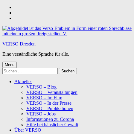
Skip
to
Skip
main
to
Skip
navigation
main
to
content
footer
VERSO Dresden
Eine verständliche Sprache für alle.
Menu
Suchen
nach:
Aktuelles
VERSO – Blog
VERSO – Veranstaltungen
VERSO – Im Film
VERSO – In der Presse
VERSO – Publikationen
VERSO – Jobs
Informationen zu Corona
Hilfe bei häuslicher Gewalt
Über VERSO