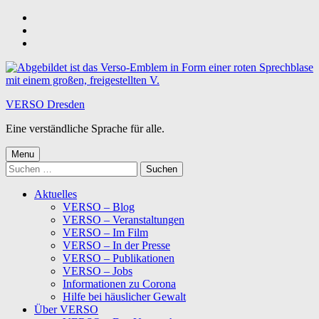
Skip
to
Skip
main
to
Skip
navigation
main
to
content
footer
VERSO Dresden
Eine verständliche Sprache für alle.
Menu
Suchen
nach:
Aktuelles
VERSO – Blog
VERSO – Veranstaltungen
VERSO – Im Film
VERSO – In der Presse
VERSO – Publikationen
VERSO – Jobs
Informationen zu Corona
Hilfe bei häuslicher Gewalt
Über VERSO