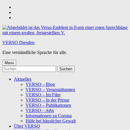
Skip
to
Skip
main
to
Skip
navigation
main
to
content
footer
VERSO Dresden
Eine verständliche Sprache für alle.
Menu
Suchen
nach:
Aktuelles
VERSO – Blog
VERSO – Veranstaltungen
VERSO – Im Film
VERSO – In der Presse
VERSO – Publikationen
VERSO – Jobs
Informationen zu Corona
Hilfe bei häuslicher Gewalt
Über VERSO