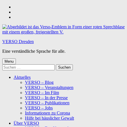
Skip
to
Skip
main
to
Skip
navigation
main
to
content
footer
VERSO Dresden
Eine verständliche Sprache für alle.
Menu
Suchen
nach:
Aktuelles
VERSO – Blog
VERSO – Veranstaltungen
VERSO – Im Film
VERSO – In der Presse
VERSO – Publikationen
VERSO – Jobs
Informationen zu Corona
Hilfe bei häuslicher Gewalt
Über VERSO