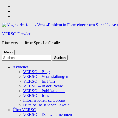
Skip
to
Skip
main
to
Skip
navigation
main
to
content
footer
VERSO Dresden
Eine verständliche Sprache für alle.
Menu
Suchen
nach:
Aktuelles
VERSO – Blog
VERSO – Veranstaltungen
VERSO – Im Film
VERSO – In der Presse
VERSO – Publikationen
VERSO – Jobs
Informationen zu Corona
Hilfe bei häuslicher Gewalt
Über VERSO
VERSO – Das Unternehmen