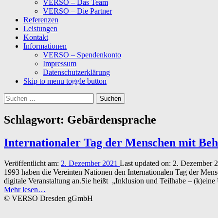
VERSO – Das Team
VERSO – Die Partner
Referenzen
Leistungen
Kontakt
Informationen
VERSO – Spendenkonto
Impressum
Datenschutzerklärung
Skip to menu toggle button
Suchen
nach:
Schlagwort:
Gebärdensprache
Internationaler Tag der Menschen mit Be
Veröffentlicht am:
2. Dezember 2021
Last updated on:
2. Dezember 
1993 haben die Vereinten Nationen den Internationalen Tag der Mensch
digitale Veranstaltung an.Sie heißt „Inklusion und Teilhabe – (k)ei
“Internationaler
Mehr lesen
…
Tag
© VERSO Dresden gGmbH
der
Menschen